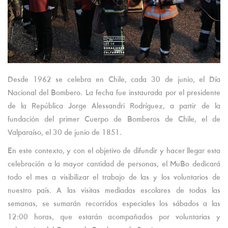
Desde 1962 se celebra en Chile, cada 30 de junio, el Día
Nacional del Bombero. La fecha fue instaurada por el presidente
de la República Jorge Alessandri Rodríguez, a partir de la
fundación del primer Cuerpo de Bomberos de Chile, el de
Valparaíso, el 30 de junio de 1851.
En este contexto, y con el objetivo de difundir y hacer llegar esta
celebración a la mayor cantidad de personas, el MuBo dedicará
todo el mes a visibilizar el trabajo de las y los voluntarios de
nuestro país. A las visitas mediadas escolares de todas las
semanas, se sumarán recorridos especiales los sábados a las
12:00 horas, que estarán acompañados por voluntarias y