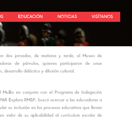
OS
EDUCACIÓN
NOTICIAS
VISÍTANOS
 en dos jornadas, de mañana y tarde, el Museo de
doras de párvulos, quienes participaron de unas
, desarrollo didáctico y difusión cultural.
el MuBo en conjunto con el Programa de Indagación
PAR Explora RMSP, buscó acercar a las educadoras a
ular su inclusión en los procesos educativos que llevan
n valor de su aplicabilidad al currículum escolar de