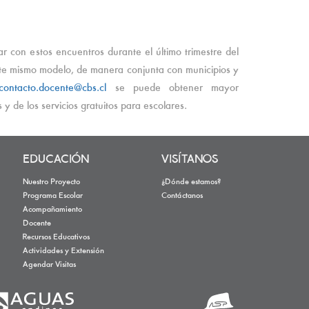
 con estos encuentros durante el último trimestre del
te mismo modelo, de manera conjunta con municipios y
contacto.docente@cbs.cl
se puede obtener mayor
s y de los servicios gratuitos para escolares.
EDUCACIÓN
VISÍTANOS
Nuestro Proyecto
¿Dónde estamos?
Programa Escolar
Contáctanos
Acompañamiento
Docente
Recursos Educativos
Actividades y Extensión
Agendar Visitas