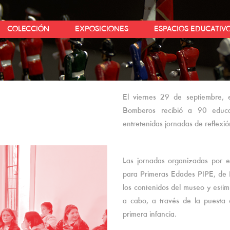
COLECCIÓN
EXPOSICIONES
ESPACIOS EDUCATIV
El viernes 29 de septiembre,
Bomberos recibió a 90 educa
entretenidas jornadas de reflexión
Las jornadas organizadas por 
para Primeras Edades PIPE, de 
los contenidos del museo y estim
a cabo, a través de la puesta e
primera infancia.