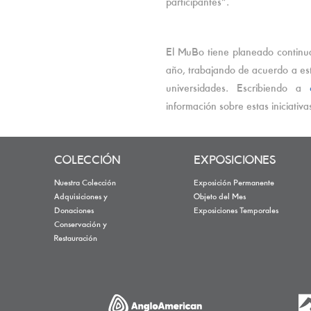
participantes”.
El MuBo tiene planeado continuar
año, trabajando de acuerdo a es
universidades. Escribiendo a
información sobre estas iniciativa
COLECCIÓN
EXPOSICIONES
Nuestra Colección
Exposición Permanente
Adquisiciones y
Objeto del Mes
Donaciones
Exposiciones Temporales
Conservación y
Restauración