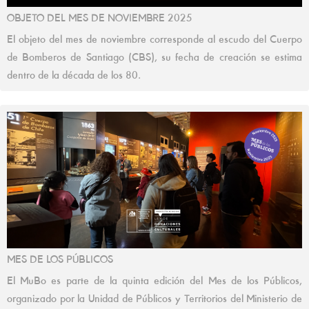
OBJETO DEL MES DE NOVIEMBRE 2025
El objeto del mes de noviembre corresponde al escudo del Cuerpo
de Bomberos de Santiago (CBS), su fecha de creación se estima
dentro de la década de los 80.
MES DE LOS PÚBLICOS
El MuBo es parte de la quinta edición del Mes de los Públicos,
organizado por la Unidad de Públicos y Territorios del Ministerio de